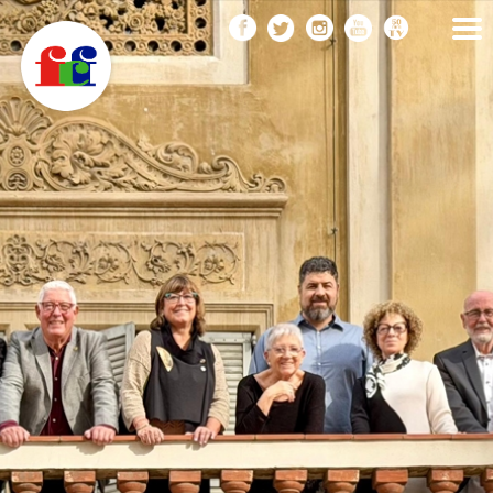
F
Vés
FEDERACIÓ CATALANA
DE FOTOGRAFIA
al
C
contingut
F