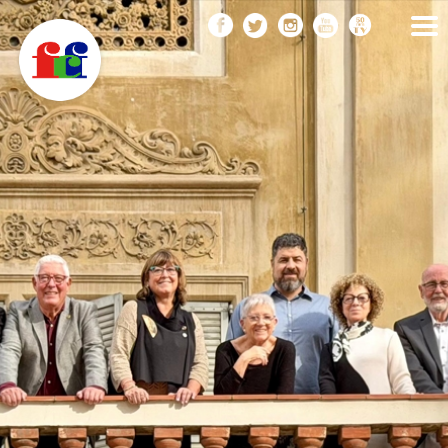
F
Vés
FEDERACIÓ CATALANA
DE FOTOGRAFIA
al
C
contingut
F