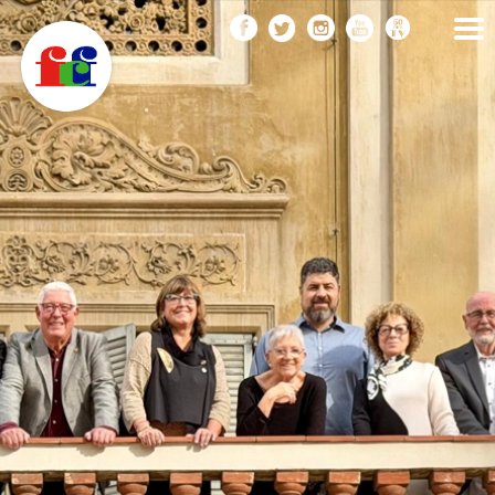
F
Vés
FEDERACIÓ CATALANA
DE FOTOGRAFIA
al
C
contingut
F