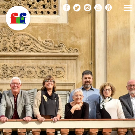
F
Vés
FEDERACIÓ CATALANA
DE FOTOGRAFIA
al
C
contingut
F