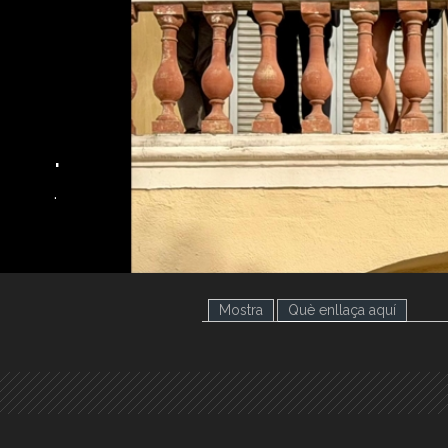
.
.
Mostra
Què enllaça aquí
(pestany