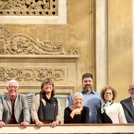
Vés
al
contingut