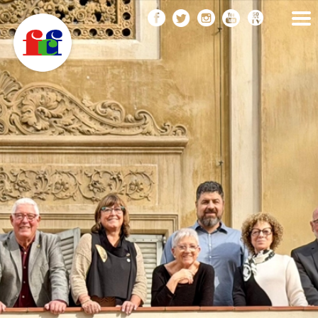
F
Vés
FEDERACIÓ CATALANA
DE FOTOGRAFIA
al
C
contingut
F