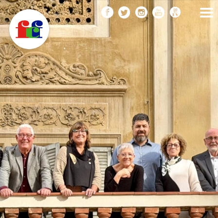
F
Vés
FEDERACIÓ CATALANA
DE FOTOGRAFIA
al
C
contingut
F