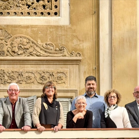
Vés
al
contingut