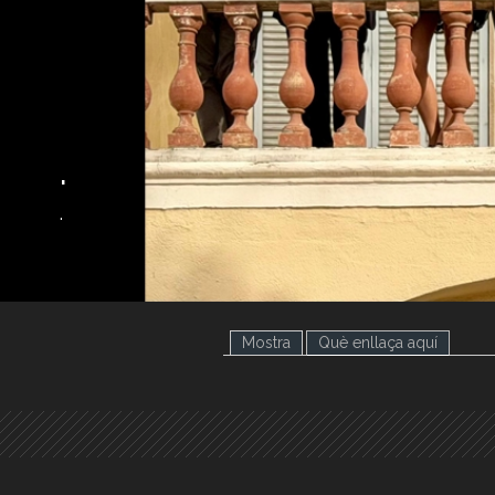
.
.
Mostra
Què enllaça aquí
(pestany