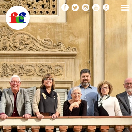
F
Vés
FEDERACIÓ CATALANA
DE FOTOGRAFIA
al
C
contingut
F