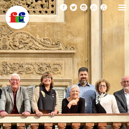
F
Vés
FEDERACIÓ CATALANA
DE FOTOGRAFIA
al
C
contingut
F