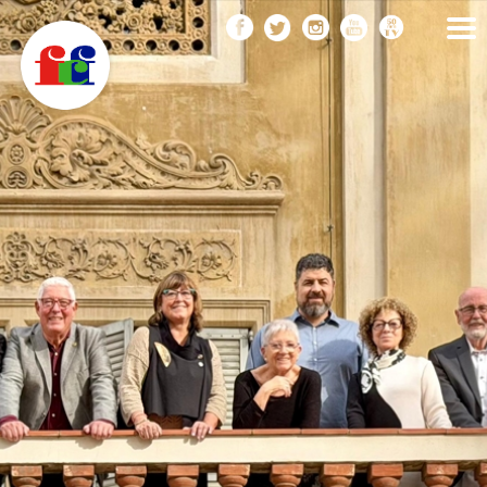
F
Vés
FEDERACIÓ CATALANA
DE FOTOGRAFIA
al
C
contingut
F