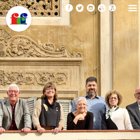
F
Vés
FEDERACIÓ CATALANA
DE FOTOGRAFIA
al
C
contingut
F