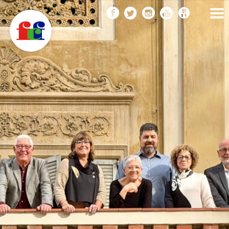
F
Vés
FEDERACIÓ CATALANA
DE FOTOGRAFIA
al
C
contingut
F