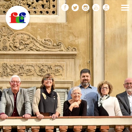
F
Vés
FEDERACIÓ CATALANA
DE FOTOGRAFIA
al
C
contingut
F