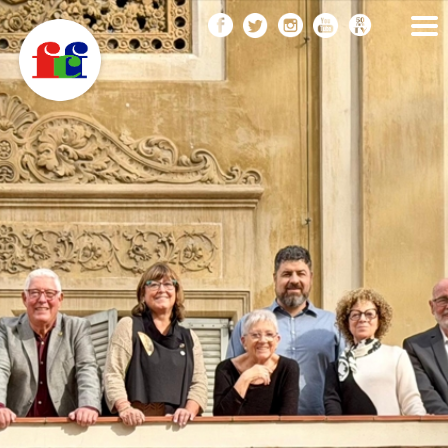
F
Vés
FEDERACIÓ CATALANA
DE FOTOGRAFIA
al
C
contingut
F