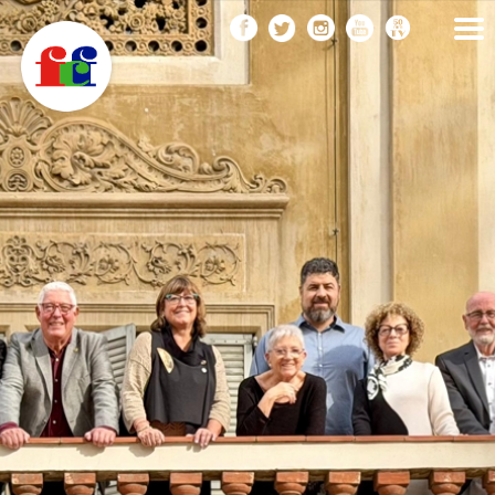
F
Vés
FEDERACIÓ CATALANA
DE FOTOGRAFIA
al
C
contingut
F