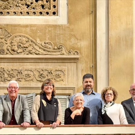
Vés
al
contingut