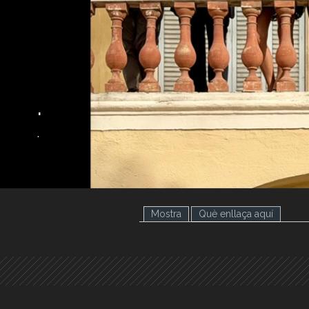
.
.
Mostra
Què enllaça aquí
(pestany