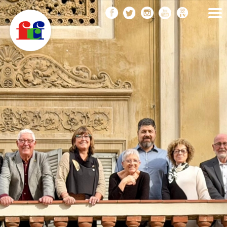
F
Vés
FEDERACIÓ CATALANA
DE FOTOGRAFIA
al
C
contingut
F