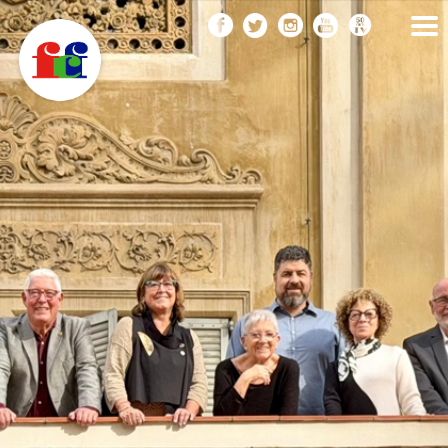
F
Vés
FEDERACIÓ CATALANA
DE FOTOGRAFIA
al
C
contingut
F