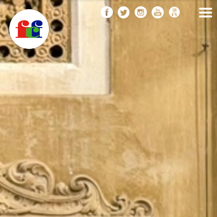
F
Vés
FEDERACIÓ CATALANA
DE FOTOGRAFIA
al
C
contingut
F