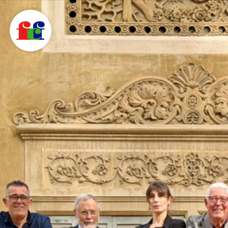
F
C
F