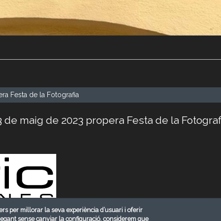
a Festa de la Fotografia
3 de maig de 2023 propera Festa de la Fotograf
ers per millorar la seva experiència d’usuari i oferir
 de l’AFIC Blanes, estan preparant pel proper 13 de maig de 2023 un
vegant sense canviar la configuració, considerem que