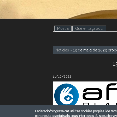
Mostra
(pestanya activa)
Què enllaça aquí
Notícies
» 13 de maig de 2023 proper
1
11/10/2022
Federaciofotografia.cat utilitza cookies pròpies i de terc
Us informem que els nostres companys
continguts adaptats als seus interessos. Si segueix na