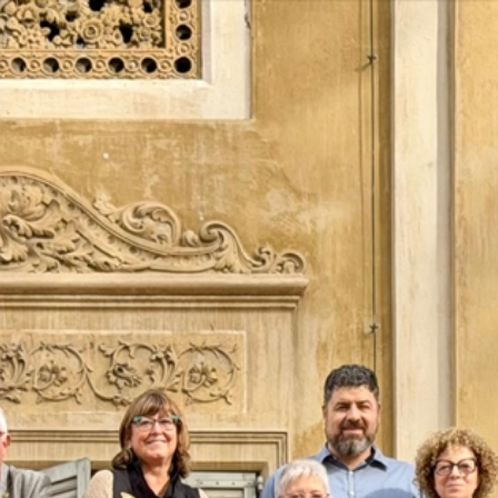
Vés
al
contingut