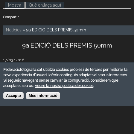
Mostra
(pestanya activa)
Què enllaça aquí
Compartir
Notícies
» 9a EDICIÓ DELS PREMIS 50mm
9a EDICIÓ DELS PREMIS 50mm
17/03/2016
Federació Catalana de Fotografia
Federaciofotografia.cat utilitza cookies pròpies i de tercers per millorar la
seva experiència d’usuari i oferir continguts adaptats als seus interessos.
Si segueix navegant sense canviar la configuració, considerem que
Descarregar
accepta el seu ús.
Veure la nostra política de cookies
.
Accepto
Més informació
© FEDERACIÓ CATALANA DE FOTOGRAFIA 2026