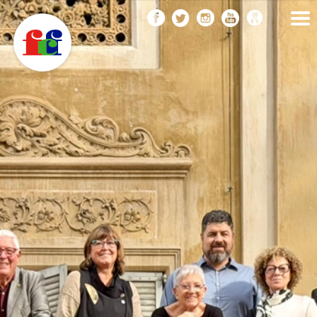
F
Vés
FEDERACIÓ CATALANA
DE FOTOGRAFIA
al
C
contingut
F