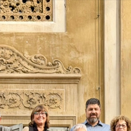
Vés
al
contingut