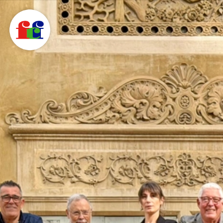
F
C
F