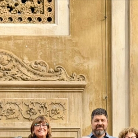
Vés
al
contingut