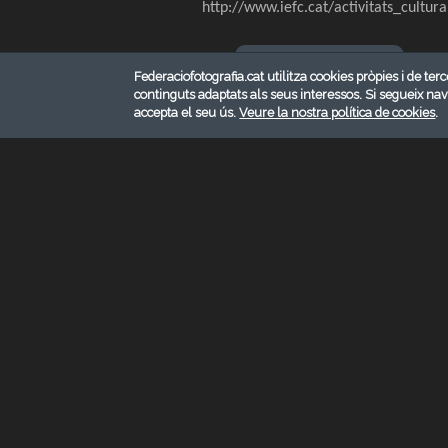
http://www.iefc.cat/activitats_cultur
Federaciofotografia.cat utilitza cookies pròpies i de terc
continguts adaptats als seus interessos. Si segueix na
accepta el seu ús.
Veure la nostra política de cookies
.
© FEDERACIÓ CATALANA DE FOTOGRAFI