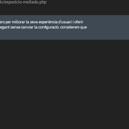
als/exposicio-mellado.php
ers per millorar la seva experiència d’usuari i oferir
vegant sense canviar la configuració, considerem que
A 2026