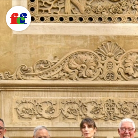
F
C
F