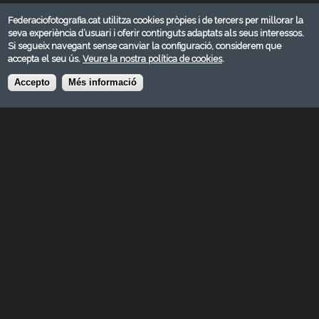
http://panoramicgranollers.cat/?
Federaciofotografia.cat utilitza cookies pròpies i de tercers per millorar la
ct=t%28Newsletter_interno_211_29_2014%29
seva experiència d’usuari i oferir continguts adaptats als seus interessos.
A Granollers, del 21 al 26 de novembre de 2017
Si segueix navegant sense canviar la configuració, considerem que
Entrada Gratuita.
accepta el seu ús.
Veure la nostra política de cookies
.
Accepto
Més informació
© FEDERACIÓ CATALANA DE FOTOGRAFIA 2026