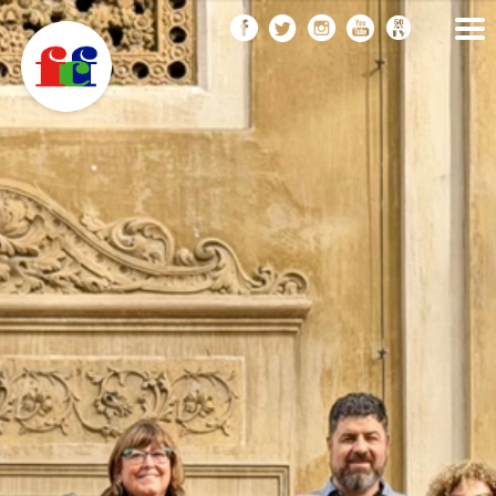
F
Vés
FEDERACIÓ CATALANA
DE FOTOGRAFIA
al
C
contingut
F