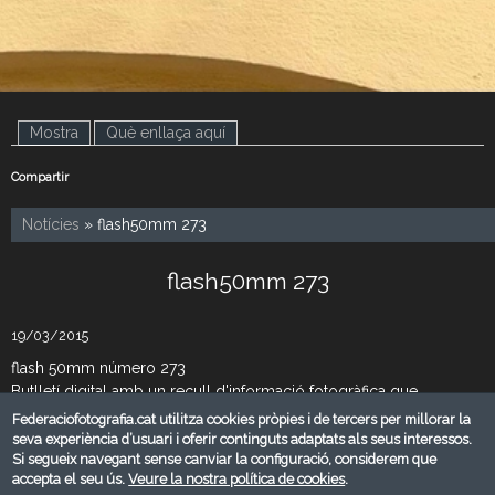
Mostra
(pestanya activa)
Què enllaça aquí
Compartir
Notícies
» flash50mm 273
flash50mm 273
19/03/2015
flash 50mm número 273
Butlletí digital amb un recull d'informació fotogràfica que
setmanalment envia la Federació Catalana de Fotografia. D'altra
Federaciofotografia.cat utilitza cookies pròpies i de tercers per millorar la
banda si voleu compartir informació mitjançant flash50mm, feu-
seva experiència d’usuari i oferir continguts adaptats als seus interessos.
Si segueix navegant sense canviar la configuració, considerem que
nos arribar una ressenya del què voleu comunicar, al correu de la
accepta el seu ús.
Veure la nostra política de cookies
.
FCF