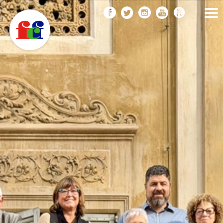
F
Vés
FEDERACIÓ CATALANA
DE FOTOGRAFIA
al
C
contingut
F