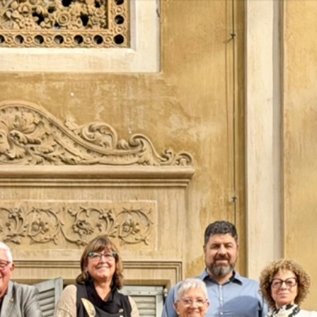
Vés
al
contingut