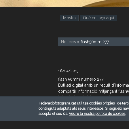
Mostra
(pestanya activa)
Què enllaça aquí
Notícies
» flash50mm 277
16/04/2015
flash 50mm número 277
Butlletí digital amb un recull d'infor
compartir informació mitjançant flas
info@federaciofotografia.cat
Federaciofotografia.cat utilitza cookies pròpies i de terc
continguts adaptats als seus interessos. Si segueix na
Descarregar
accepta el seu ús.
Veure la nostra política de cookies
.