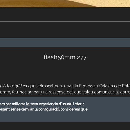
flash50mm 277
mació fotogràfica que setmanalment envia la Federació Catalana de Fotog
h50mm, feu-nos arribar una ressenya del què voleu comunicar, al corr
ers per millorar la seva experiència d’usuari i oferir
vegant sense canviar la configuració, considerem que