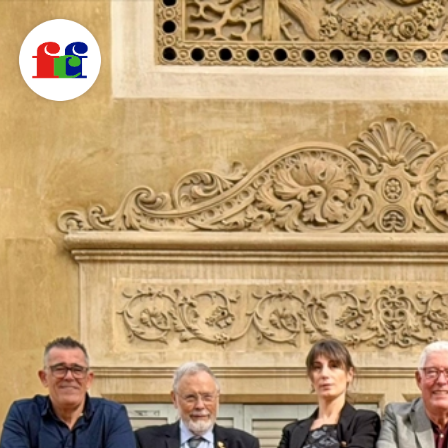
F
C
F