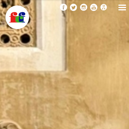
F
Vés
FEDERACIÓ CATALANA
DE FOTOGRAFIA
al
C
contingut
F