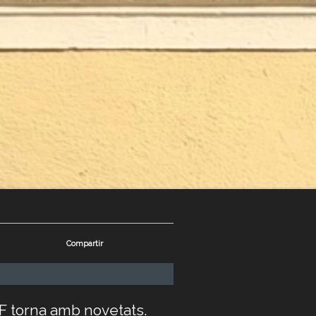
Compartir
F torna amb novetats.