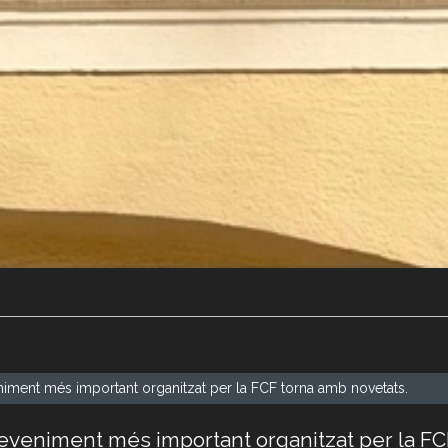
ment més important organitzat per la FCF torna amb novetats.
veniment més important organitzat per la FC