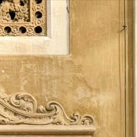
Vés
al
contingut