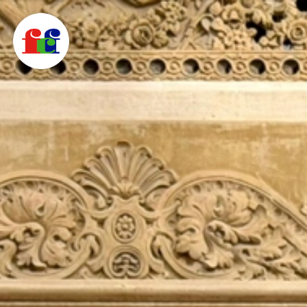
F
C
F