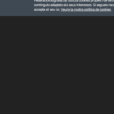
Federaciofotografia.cat utilitza cookies pròpies i de terc
continguts adaptats als seus interessos. Si segueix na
El
FOTOCAT 2024
es celebrarà el ca
accepta el seu ús.
Veure la nostra política de cookies
.
Les inscripcions per assistir al FOTOC
Cal ser soci de la FCF o acompanyant d
El dissabte 23 de novembre es farà el
asseguts a taula, tot al Restaurant Ai
adjunt al final de la notícia, un cop es
L'entrada a la Gala 50 mm del diumeng
Aquest any s'ofereixen importants nov
Dissabte 23 de novembre
celebració
amb quatre congressistes de luxe: An
Diumenge 24 de novembre
, 17a edic
el lliurament de distincions de la FCF, 
Una gala que serà presentada per la M