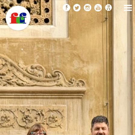
F
Vés
FEDERACIÓ CATALANA
DE FOTOGRAFIA
al
C
contingut
F