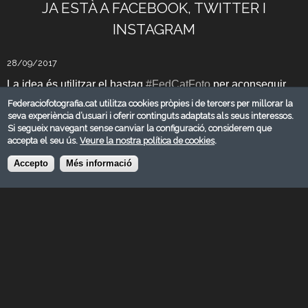
JA ESTÀ A FACEBOOK, TWITTER I
INSTAGRAM
28/09/2017
La idea és utilitzar el hastag
#
FedCatFoto
per aconseguir
crear una comunitat a twitter i instagram.
Federaciofotografia.cat utilitza cookies pròpies i de tercers per millorar la
seva experiència d’usuari i oferir continguts adaptats als seus interessos.
A instagram, compartirem fotos de socis de la FCF que
Si segueix navegant sense canviar la configuració, considerem que
#FedCatFoto
etiquetin les seves fotos amb el hastag
accepta el seu ús.
Veure la nostra política de cookies
.
(sempre esmentant a l'autor logicament)
Accepto
Més informació
#FedCatFoto
Us animem a utilitzar el hastag
a Twitter i
Instagram i a seguir-nos a les xarxes socials
Els enllaços a les xarxes socials son:
https://www.facebook.com/fedcatfot/
https://twitter.com/FedCatFoto
https://www.instagram.com/fedcatfoto/
Moltes gràcies per seguir-nos!!