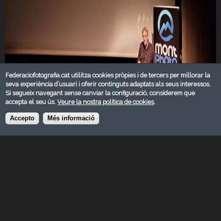
Federaciofotografia.cat utilitza cookies pròpies i de tercers per millorar la
seva experiència d’usuari i oferir continguts adaptats als seus interessos.
Si segueix navegant sense canviar la configuració, considerem que
accepta el seu ús.
Veure la nostra política de cookies
.
Accepto
Més informació
Aquest cap de setmana 7, 8 i 9 d’octubre, s’ha celebrat
presencialment Montphoto Fest 2022, després d’aquest dos anys
de pandèmia, amb un gran èxit de participació.
El cartell de ponents ha estat fantàstic, amb Roberto Isotti i Micòl
Ricci, Arturo Rodriguez, David Lindo, Alvaro Sanz, Arturo de Frías,
Lara Jackson, Sergio Marijuan, Adriana Claudia Sanz, Ana Palacios,