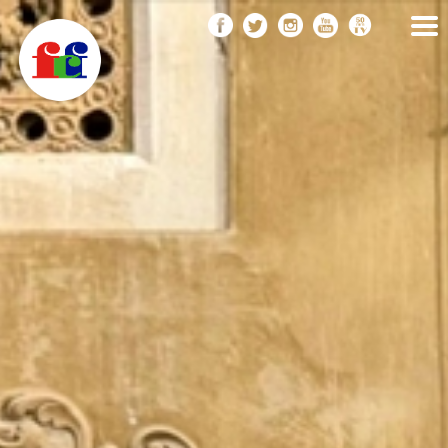
F
Vés
FEDERACIÓ CATALANA
DE FOTOGRAFIA
al
C
contingut
F