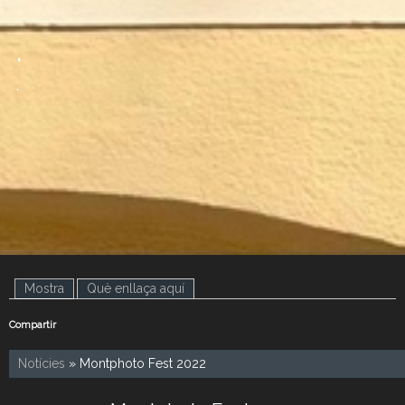
.
.
Mostra
(pestanya activa)
Què enllaça aquí
Compartir
Notícies
» Montphoto Fest 2022