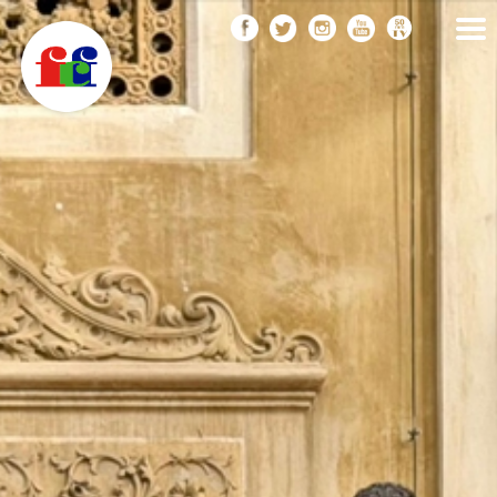
F
Vés
FEDERACIÓ CATALANA
DE FOTOGRAFIA
al
C
contingut
F