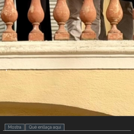
.
.
Mostra
(pestanya activa)
Què enllaça aquí