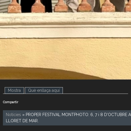
.
.
Mostra
(pestanya activa)
Què enllaça aquí
Compartir
Notícies
» PROPER FESTIVAL MONTPHOTO: 6, 7 i 8 D'OCTUBRE A
LLORET DE MAR.