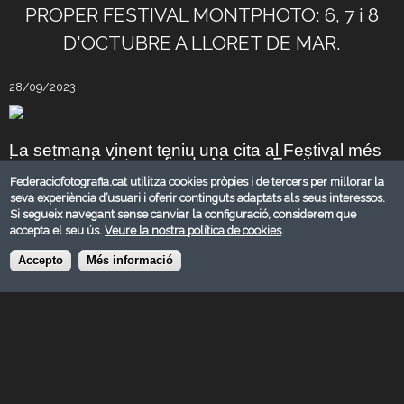
PROPER FESTIVAL MONTPHOTO: 6, 7 i 8
D'OCTUBRE A LLORET DE MAR.
28/09/2023
La setmana vinent teniu una cita al Festival més
important de fotografia de Natura: Festival
MontPhoto, dies 6, 7 i 8 d'octubre.
Federaciofotografia.cat utilitza cookies pròpies i de tercers per millorar la
seva experiència d’usuari i oferir continguts adaptats als seus interessos.
L'espai més important de reflexió, aprenentatge i
diversió en fotografia de natura d'aquest país.
Si segueix navegant sense canviar la configuració, considerem que
Un programa divers i molt interessant de
accepta el seu ús.
Veure la nostra política de cookies
.
ponències.
Accepto
Més informació
També podreu gaudir d'exposicions, tallers,
activitats exclusives per a joves, presentació de
materials, visionats de portfolis...
No t'ho pots perdre!!
Lloret de Mar t'espera amb els braços oberts el 6,
7 i 8 d'octubre.
Exposició d'Enric de Santos. Inauguració dijous, 5 d'octubre a les
19:00