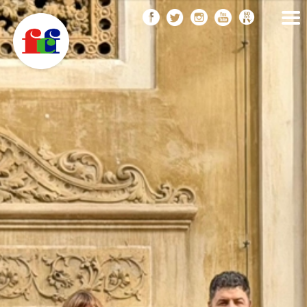
F
Vés
FEDERACIÓ CATALANA
DE FOTOGRAFIA
al
C
contingut
F