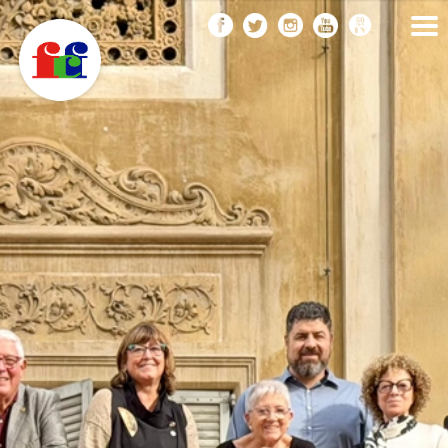
F
Vés
FEDERACIÓ CATALANA
DE FOTOGRAFIA
al
C
contingut
F