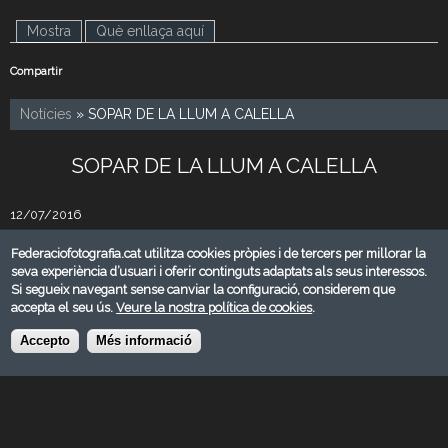
Mostra
(pestanya activa)
Què enllaça aquí
Compartir
Notícies
» SOPAR DE LA LLUM A CALELLA
SOPAR DE LA LLUM A CALELLA
12/07/2016
Sopar de la Llum al Far de Calella, organitzat per Foto Film
Federaciofotografia.cat utilitza cookies pròpies i de tercers per millorar la
Calella, dintre dels actes del 50e aniversari de l'entitat.
seva experiència d’usuari i oferir continguts adaptats als seus interessos.
Si segueix navegant sense canviar la configuració, considerem que
accepta el seu ús.
Veure la nostra política de cookies
.
Descarregar
Accepto
Més informació