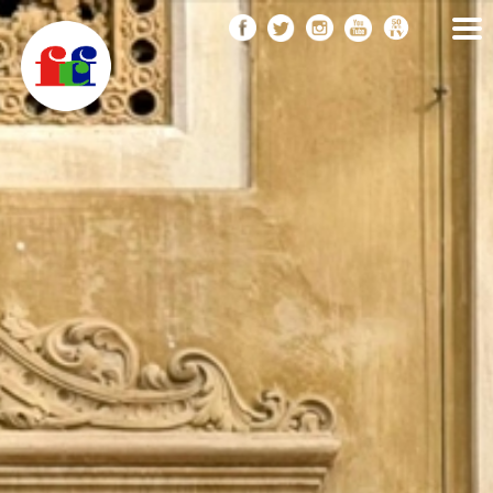
F
Vés
FEDERACIÓ CATALANA
DE FOTOGRAFIA
al
C
contingut
F