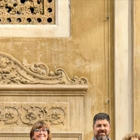
Vés
al
contingut