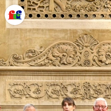
F
C
F