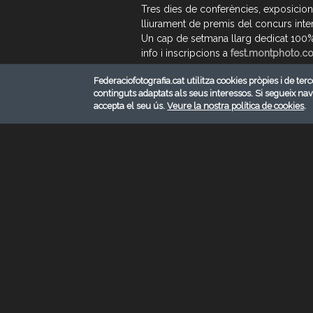
Tres dies de conferències, exposicion
lliurament de premis del concurs inte
Un cap de setmana llarg dedicat 100% a
info i inscripcions a
fest.montphoto.c
Federaciofotografia.cat utilitza cookies pròpies i de terc
continguts adaptats als seus interessos. Si segueix na
accepta el seu ús.
Veure la nostra política de cookies
.
© FEDERACIÓ CATALANA DE FOTOGRAFI