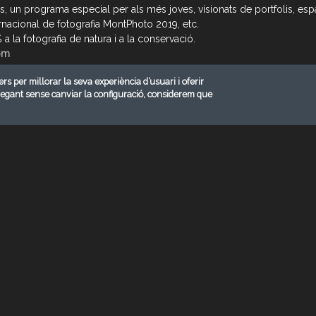
s, un programa especial per als més joves, visionats de portfolis, es
rnacional de fotografia MontPhoto 2019, etc.
 la fotografia de natura i a la conservació.
om
ers per millorar la seva experiència d’usuari i oferir
vegant sense canviar la configuració, considerem que
A 2026