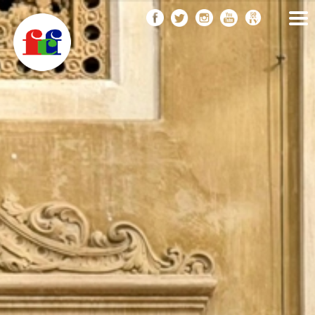
F
Vés
FEDERACIÓ CATALANA
DE FOTOGRAFIA
al
C
contingut
F