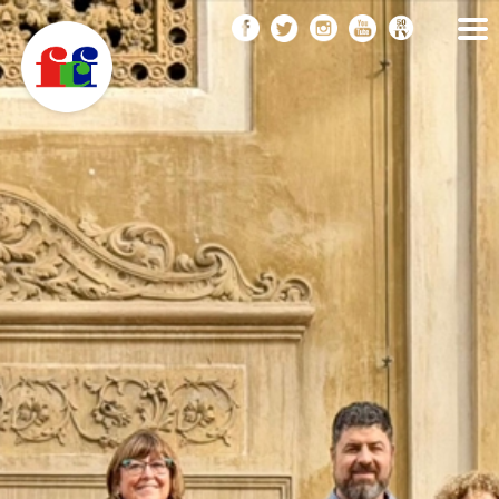
F
Vés
FEDERACIÓ CATALANA
DE FOTOGRAFIA
al
C
contingut
F