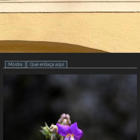
.
.
Mostra
(pestanya activa)
Què enllaça aquí