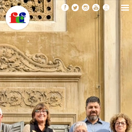
F
Vés
FEDERACIÓ CATALANA
DE FOTOGRAFIA
al
C
contingut
F