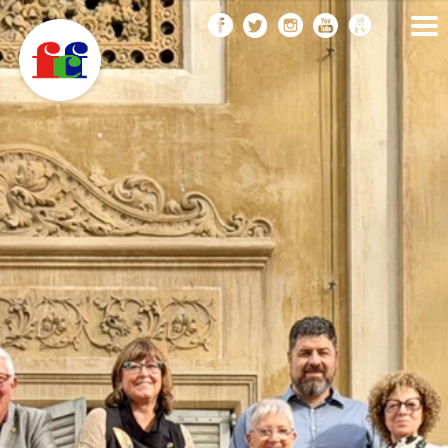
F
Vés
FEDERACIÓ CATALANA
DE FOTOGRAFIA
al
C
contingut
F