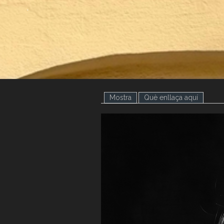
.
Mostra
(pestanya activa)
Què enllaça aquí