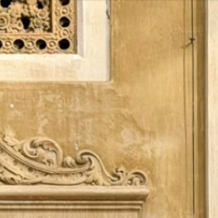
Vés
al
contingut