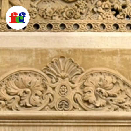
F
C
F