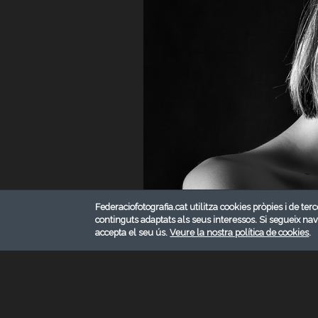
Federaciofotografia.cat utilitza cookies pròpies i de terc
continguts adaptats als seus interessos. Si segueix na
accepta el seu ús.
Veure la nostra política de cookies
.