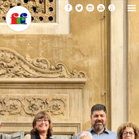
F
Vés
FEDERACIÓ CATALANA
DE FOTOGRAFIA
al
C
contingut
F