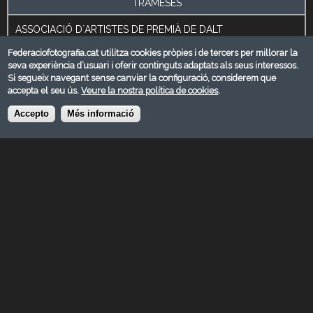
TRAMESES
ASSOCIACIÓ D´ARTISTES DE PREMIÀ DE DALT
Premià de Dalt
Federaciofotografia.cat utilitza cookies pròpies i de tercers per millorar la
Barcelona
seva experiència d’usuari i oferir continguts adaptats als seus interessos.
Si segueix navegant sense canviar la configuració, considerem que
associacio.artistes@gmail.com
accepta el seu ús.
Veure la nostra política de cookies
.
https://associacioartistes.wordpress.com/
Accepto
Més informació
[field_comentaris_administraci_]
Admissió
20/09/2026
Veredicte
04/10/2026 - 10:00
Entrega de premis
14/11/2026
Exposició
14/11/2030