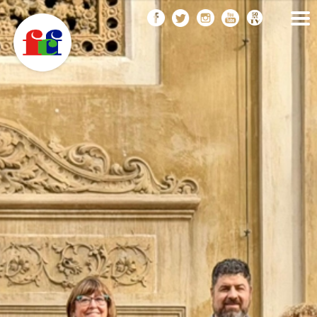
F
Vés
FEDERACIÓ CATALANA
DE FOTOGRAFIA
al
C
contingut
F