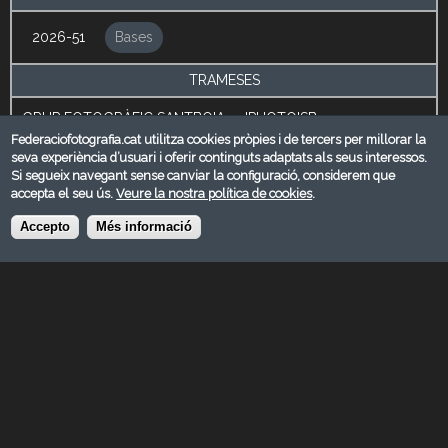
2026-51
Bases
TRAMESES
GRUP FOTOGRÀFIC SANTBOIA - dPHOTO'SB
Sant Boi de Ll.
Federaciofotografia.cat utilitza cookies pròpies i de tercers per millorar la
seva experiència d’usuari i oferir continguts adaptats als seus interessos.
Barcelona
Si segueix navegant sense canviar la configuració, considerem que
accepta el seu ús.
Veure la nostra política de cookies
.
info@dphotosb.com
www.dphotosb.com
Accepto
Més informació
[field_comentaris_administraci_]
Admissió
27/09/2026
Veredicte
03/10/2026 - 17:00
Entrega de premis
07/11/2026
Exposició
07/11/2926
Catàleg
01/02/2026