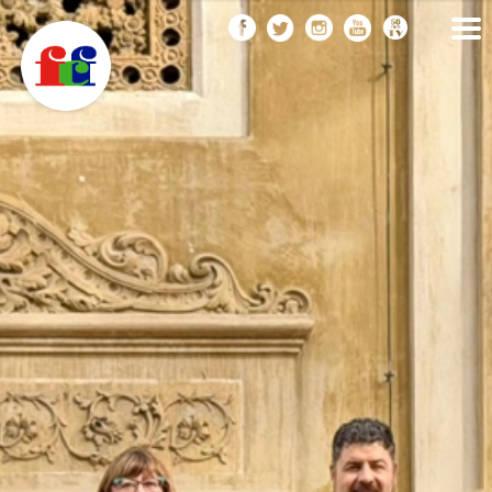
F
Vés
FEDERACIÓ CATALANA
DE FOTOGRAFIA
al
C
contingut
F