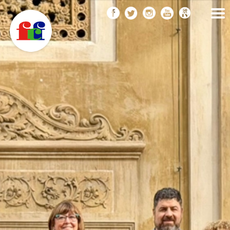
F
Vés
FEDERACIÓ CATALANA
DE FOTOGRAFIA
al
C
contingut
F