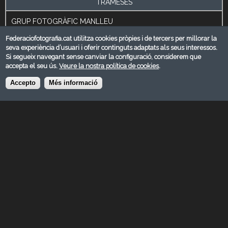
TRAMESES
GRUP FOTOGRÀFIC MANLLEU
Manlleu
Federaciofotografia.cat utilitza cookies pròpies i de tercers per millorar la
Barcelona
seva experiència d’usuari i oferir continguts adaptats als seus interessos.
Si segueix navegant sense canviar la configuració, considerem que
eduard.crispi@icloud.com
accepta el seu ús.
Veure la nostra política de cookies
.
https://www.gfmanlleu.cat/els-tonis/
Accepto
Més informació
[field_comentaris_administraci_]
Admissió
26/01/2025
Veredicte
31/01/2025 - 19:00
Entrega de premis
09/02/2025
Exposició
9 febrer fins 16 març