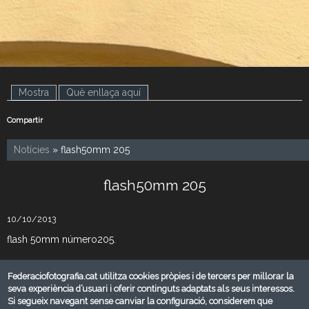
Mostra
(pestanya activa)
Què enllaça aquí
Compartir
Notícies
» flash50mm 205
flash50mm 205
10/10/2013
flash 50mm número205.
Butlletí digital amb un recull d'informació fotogràfica que
Federaciofotografia.cat utilitza cookies pròpies i de tercers per millorar la
setmanalment envia la Federació Catalana de Fotografia. D'altra
seva experiència d’usuari i oferir continguts adaptats als seus interessos.
banda si voleu compartir informació mitjançant flash50mm, feu-
Si segueix navegant sense canviar la configuració, considerem que