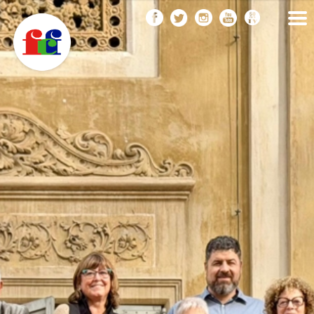
F
Vés
FEDERACIÓ CATALANA
DE FOTOGRAFIA
al
C
contingut
F