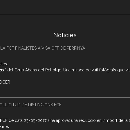
Notícies
A FCF FINALISTES A VISA OFF DE PERPINYÀ
stes:
mps"
del Grup Abans del Rellotge. Una mirada de vuit fotògrafs que viu
AFOCER
OL·LICITUD DE DISTINCIONS FCF
a FCF de data 23/09/2017 s'ha aprovat una reducció en l'import de la ta
euros.