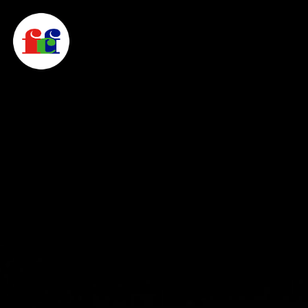
F
C
F